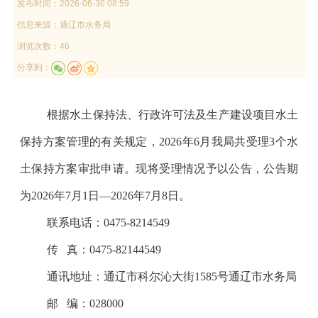
发布时间：
2026-06-30 08:59
信息来源：
通辽市水务局
浏览次数：46
分享到：
根据水土保持法、行政许可法及生产建设项目水土
保持方案管理的有关规定，
202
6
年
6
月我局共
受理
3
个
水
土保持方案审批申请。现将受理情况予以公告，公告期
为
202
6
年
7
月
1
日
—202
6
年
7
月
8
日。
联系电话：
0475-8214
549
传
真：
0475-82144
549
通讯地址：通辽市科尔沁大街
1585
号通辽市水务局
邮
编：
028000