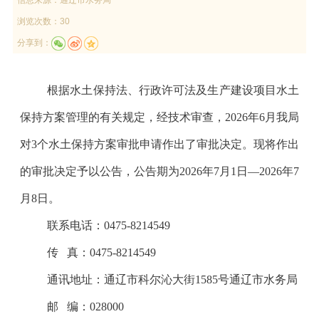
浏览次数：30
分享到：
根据水土保持法、行政许可法及生产建设项目水土
保持方案管理的有关规定，经技术审查，
202
6
年
6
月我局
对
3
个水土保持方案审批申请作出了审批决定。现将作出
的审批决定予以公告，公告期为
202
6
年
7
月
1
日
—202
6
年
7
月
8
日。
联系电话：
0475-8214
549
传
真：
0475-8214
549
通讯地址：通辽市科尔沁大街
1585
号通辽市水务局
邮
编：
028000