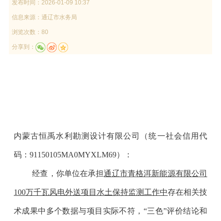
发布时间：
2026-01-09 10:37
信息来源：
通辽市水务局
浏览次数：80
分享到：
内蒙古恒禹水利勘测设计有限公司（统一社会信用代
码：
91150105MA0MYXLM69
）：
经查，你单位在承担
通辽市青格洱新能源有限公司
100
万千瓦风电外送项目水土保持监测工作中
存在相关技
术成果中多个数据与项目实际不符，
“
三色
”
评价结论和