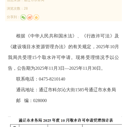
浏览次数：28
分享到：
根据《中华人民共和国水法》、《行政许可法》及
《建设项目水资源管理办法》的有关规定，
202
5
年
10
月
我局共受理
15
个取水许可申请。
现将受理情况予以公
告，公告期为
202
5
年
11
月
3
日
—
202
5
年
11
月
30
日
。
联系电话：
0475-821
0140
通讯地址：通辽市科尔沁大街
1585
号通辽市水务局
邮
编：
028000