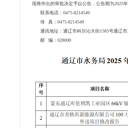
现将作出的审批决定予以公告，公告期为
2025
年
联系电话：
0475-8214
549
传
真：
0475-8214
549
通讯地址：通辽市科尔沁大街
1585
号通辽市
邮
编：
028000