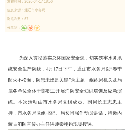
发布时间：
2026-04-17 18:56
信息来源：
通辽市水务局
浏览次数：57
分享到：
为深入贯彻落实总体国家安全观，切实筑牢水务系
统安全生产防线，
4
月
17
日下午，通辽市水务局以
“
春季
防火不松懈，防患未燃是关键
”
为主题，组织局机关及局
属各单位全体干部职工开展消防安全知识培训及应急演
练。本次活动由市水务局党组成员、副局长王志忠主
持，市水务局党组书记、局长肖强作动员讲话，特邀内
蒙古消防宣传办主任讲师秦翊钧现场授课。