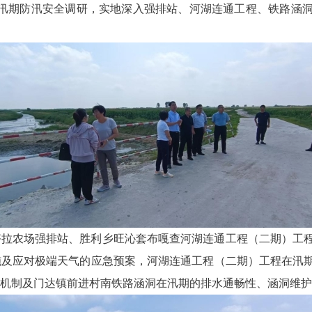
汛期防汛安全调研，实地深入强排站、河湖连通工程、铁路涵
塔拉农场强排站、胜利乡旺沁套布嘎查河湖连通工程（二期）工
施及应对极端天气的应急预案，河湖连通工程（二期）工程在汛
机制及门达镇前进村南铁路涵洞在汛期的排水通畅性、涵洞维护