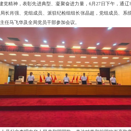
建党精神，表彰先进典型、凝聚奋进力量，
6
月
27
日下午，通辽
、局长肖强、党组成员、派驻纪检组组长张晶超，党组成员、系
主任马飞华及全局党员干部参加会议。