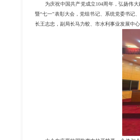
为庆祝中国共产党成立
104
周年，弘扬伟大
暨
“
七一
”
表彰大会，党组书记、系统党委书记
长王志忠，副局长马力蛟、市水利事业发展中心