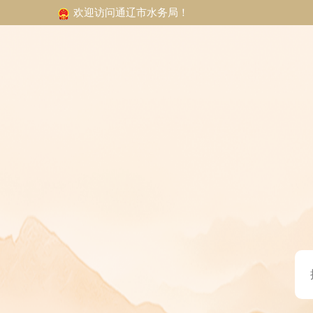
欢迎访问通辽市水务局！